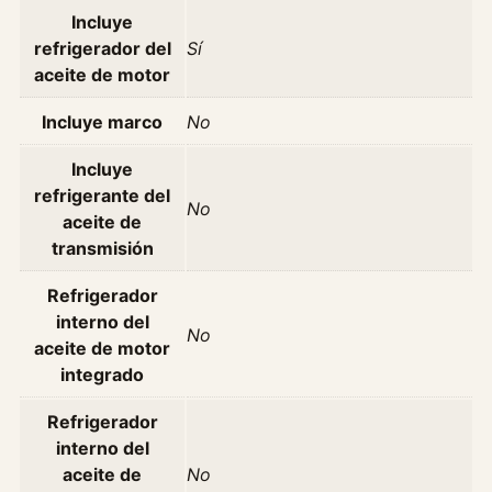
n
Incluye
z
refrigerador del
Sí
E
aceite de motor
3
0
Incluye marco
No
0
Incluye
T
refrigerante del
u
No
aceite de
r
transmisión
b
o
Refrigerador
D
interno del
i
No
aceite de motor
e
integrado
s
e
Refrigerador
l
interno del
C
aceite de
No
/