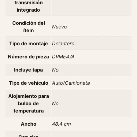
transmisión
a
integrado
A
ñ
Condición del
Nuevo
o
ítem
8
Tipo de montaje
Delantero
9
-
Número de pieza
DRME47A
9
4
Incluye tapa
No
c
a
Tipo de vehículo
Auto/Camioneta
n
t
Alojamiento para
i
bulbo de
No
d
temperatura
a
Ancho
48.4 cm
d
Con aire