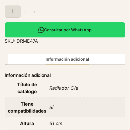
R
−
+
a
d
i
Consultar por WhatsApp
a
SKU:
DRME47A
d
o
r
Información adicional
M
e
Información adicional
r
Título de
c
Radiador C/a
catálogo
e
d
Tiene
e
Sí
compatibilidades
s
B
Altura
61 cm
e