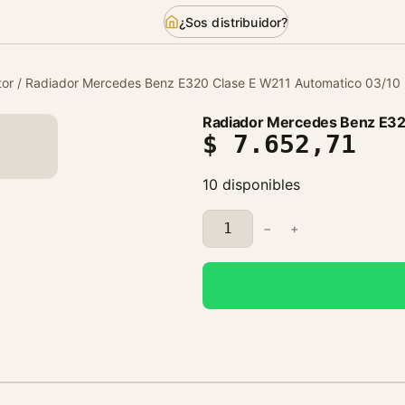
¿Sos distribuidor?
or
/ Radiador Mercedes Benz E320 Clase E W211 Automatico 03/10
Radiador Mercedes Benz E32
$
7.652,71
10 disponibles
R
−
+
a
d
i
a
d
o
r
M