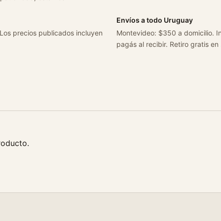
/
1
Envíos a todo Uruguay
0
 Los precios publicados incluyen
Montevideo: $350 a domicilio. In
c
pagás al recibir. Retiro gratis en
a
n
t
i
d
a
d
roducto.