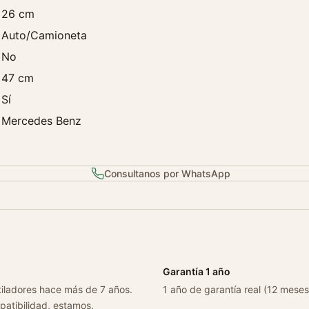
e
26 cm
E
Auto/Camioneta
W
No
2
47 cm
1
1
Sí
A
Mercedes Benz
u
t
o
Consultanos por WhatsApp
m
a
t
i
c
o
Garantía 1 año
0
tiladores hace más de 7 años.
1 año de garantía real (12 meses
3
patibilidad, estamos.