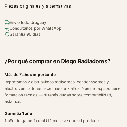
i
Piezas originales y alternativas
e
r
D
Envío todo Uruguay
i
Consultanos por WhatsApp
e
Garantía 90 días
s
e
l
¿Por qué comprar en Diego Radiadores?
2
.
Más de 7 años importando
5
/
Importamos y distribuimos radiadores, condensadores y
electro ventiladores hace más de 7 años. Nuestro equipo tiene
2
formación técnica — si tenés dudas sobre compatibilidad,
.
estamos.
7
C
Garantía 1 año
/
1 año de garantía real (12 meses) sobre el producto.
a