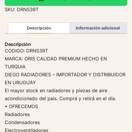
a
SKU:
DRNS39T
d
o
r
Descripción
Información adicional
N
i
Descripción
s
CODIGO: DRNS39T
s
MARCA: ORIS CALIDAD PREMIUM HECHO EN
a
TURQUIA
n
DIEGO RADIADORES – IMPORTADOR Y DISTRIBUIDOR
D
EN URUGUAY
2
2
El mayor stock en radiadores y piezas de aire
F
acondicionado del país. Comprá y retirá en el día.
r
• OFRECEMOS
o
Radiadores
n
Condensadores
t
Electroventiladores