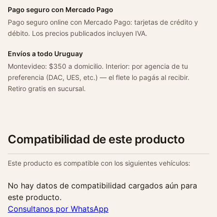
4
Pago seguro con Mercado Pago
×
Pago seguro online con Mercado Pago: tarjetas de crédito y
2
débito. Los precios publicados incluyen IVA.
c
a
Envíos a todo Uruguay
n
Montevideo: $350 a domicilio. Interior: por agencia de tu
t
preferencia (DAC, UES, etc.) — el flete lo pagás al recibir.
i
Retiro gratis en sucursal.
d
a
d
Compatibilidad de este producto
Este producto es compatible con los siguientes vehículos:
No hay datos de compatibilidad cargados aún para
este producto.
Consultanos por WhatsApp