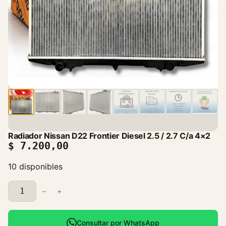
Radiador Nissan D22 Frontier Diesel 2.5 / 2.7 C/a 4×2
$
7.200,00
10 disponibles
R
−
+
a
d
i
Consultar por WhatsApp