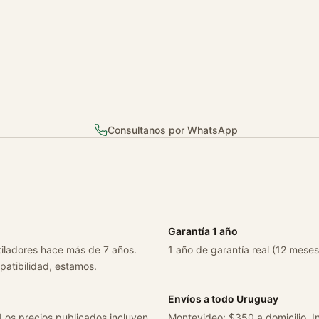
2
0
0
1
-
0
6
Consultanos por WhatsApp
V
a
l
e
o
c
Garantía 1 año
a
tiladores hace más de 7 años.
1 año de garantía real (12 meses
n
patibilidad, estamos.
t
i
Envíos a todo Uruguay
d
 Los precios publicados incluyen
Montevideo: $350 a domicilio. In