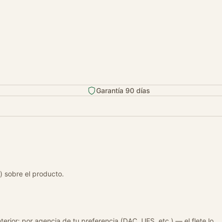
Garantía 90 días
) sobre el producto.
terior: por agencia de tu preferencia (DAC, UES, etc.) — el flete lo