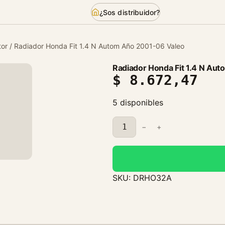
¿Sos distribuidor?
or
/ Radiador Honda Fit 1.4 N Autom Año 2001-06 Valeo
Radiador Honda Fit 1.4 N Au
$
8.672,47
5 disponibles
R
−
+
a
d
i
a
SKU:
DRHO32A
d
o
r
H