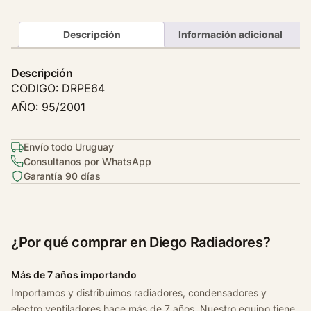
o
r
Descripción
Información adicional
P
e
Descripción
u
CODIGO: DRPE64
g
AÑO: 95/2001
e
o
t
Envío todo Uruguay
Consultanos por WhatsApp
4
Garantía 90 días
0
6
2
.
¿Por qué comprar en Diego Radiadores?
0
W
Más de 7 años importando
a
Importamos y distribuimos radiadores, condensadores y
g
electro ventiladores hace más de 7 años. Nuestro equipo tiene