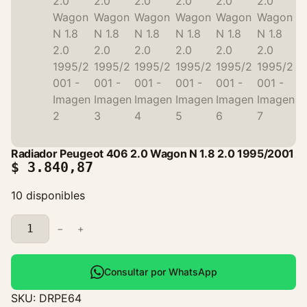
Radiador Peugeot 406 2.0 Wagon N 1.8 2.0 1995/2001
$
3.840,87
10 disponibles
R
−
+
a
d
i
Consultar por WhatsApp
a
SKU:
DRPE64
d