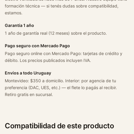
o
formación técnica — si tenés dudas sobre compatibilidad,
n
estamos.
N
1
Garantía 1 año
.
1 año de garantía real (12 meses) sobre el producto.
8
2
Pago seguro con Mercado Pago
.
Pago seguro online con Mercado Pago: tarjetas de crédito y
0
débito. Los precios publicados incluyen IVA.
1
9
Envíos a todo Uruguay
9
Montevideo: $350 a domicilio. Interior: por agencia de tu
5
preferencia (DAC, UES, etc.) — el flete lo pagás al recibir.
/
Retiro gratis en sucursal.
2
0
0
1
Compatibilidad de este producto
c