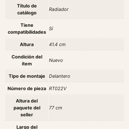
l
Título de
t
Radiador
catálogo
S
c
Tiene
Sí
e
compatibilidades
n
i
Altura
41.4 cm
c
2
Condición del
Nuevo
.
ítem
0
Tipo de montaje
Delantero
N
C
Número de pieza
RT022V
/
a
Altura del
a
paquete del
77 cm
1
seller
9
9
Largo del