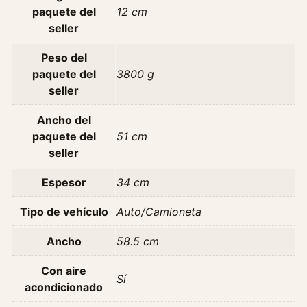
8
paquete del
12 cm
/
seller
2
Peso del
0
paquete del
3800 g
0
seller
8
c
Ancho del
a
paquete del
51 cm
n
seller
t
i
Espesor
34 cm
d
a
Tipo de vehículo
Auto/Camioneta
d
Ancho
58.5 cm
Con aire
Sí
acondicionado