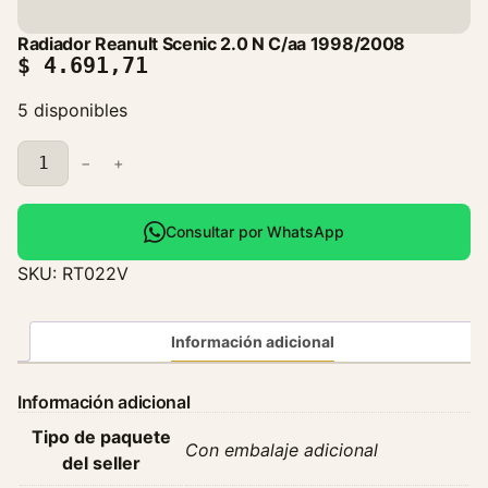
Radiador Reanult Scenic 2.0 N C/aa 1998/2008
$
4.691,71
5 disponibles
R
−
+
a
d
i
Consultar por WhatsApp
a
SKU:
RT022V
d
o
r
Información adicional
R
e
Información adicional
a
Tipo de paquete
n
Con embalaje adicional
del seller
u