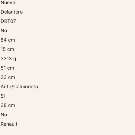
Nuevo
F
Delantero
r
a
DRT07
n
No
c
84 cm
e
15 cm
s
c
3313 g
a
51 cm
n
23 cm
t
i
Auto/Camioneta
d
Sí
a
38 cm
d
No
Renault