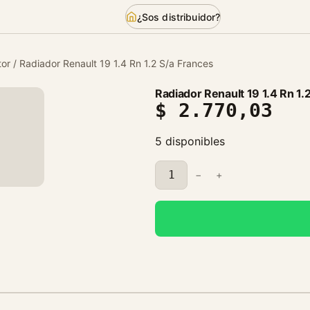
¿Sos distribuidor?
or
/ Radiador Renault 19 1.4 Rn 1.2 S/a Frances
Radiador Renault 19 1.4 Rn 1.
$
2.770,03
5 disponibles
R
−
+
a
d
i
a
d
o
r
R