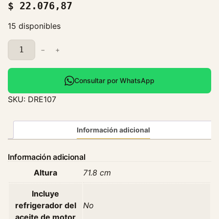
$
22.076,87
15 disponibles
R
−
+
a
d
i
Consultar por WhatsApp
a
SKU:
DRE107
d
o
r
Información adicional
R
e
Información adicional
n
Altura
71.8 cm
a
u
Incluye
l
refrigerador del
No
t
aceite de motor