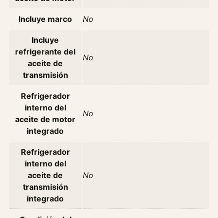
3
0
Incluye marco
No
0
M
Incluye
i
refrigerante del
No
d
aceite de
l
transmisión
u
m
Refrigerador
C
interno del
No
x
aceite de motor
3
integrado
2
Refrigerador
0
interno del
A
aceite de
No
ñ
transmisión
o
integrado
2
0