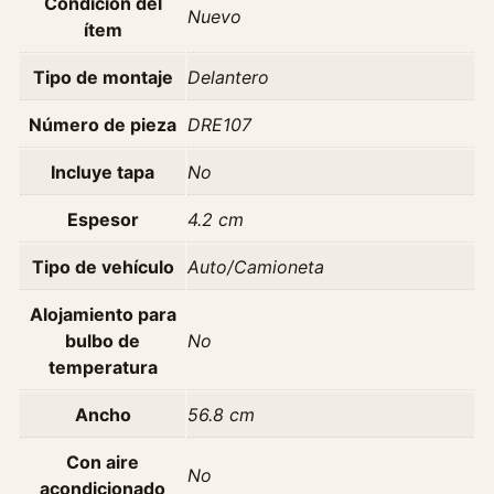
Condición del
0
Nuevo
ítem
6
2
Tipo de montaje
Delantero
0
1
Número de pieza
DRE107
0
Incluye tapa
No
c
a
Espesor
4.2 cm
n
t
Tipo de vehículo
Auto/Camioneta
i
d
Alojamiento para
a
bulbo de
No
d
temperatura
Ancho
56.8 cm
Con aire
No
acondicionado