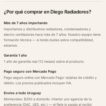
2
1
¿Por qué comprar en Diego Radiadores?
.
6
Más de 7 años importando
N
Importamos y distribuimos radiadores, condensadores y
C
electro ventiladores hace más de 7 años. Nuestro equipo tiene
/
formación técnica — si tenés dudas sobre compatibilidad,
a
estamos.
A
ñ
Garantía 1 año
o
1 año de garantía real (12 meses) sobre el producto.
9
5
Pago seguro con Mercado Pago
-
Pago seguro online con Mercado Pago: tarjetas de crédito y
9
débito. Los precios publicados incluyen IVA.
9
c
Envíos a todo Uruguay
a
Montevideo: $350 a domicilio. Interior: por agencia de tu
n
preferencia (DAC, UES, etc.) — el flete lo pagás al recibir.