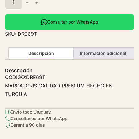
−
+
a
d
i
Consultar por WhatsApp
a
SKU:
DRE69T
d
o
r
Descripción
Información adicional
R
e
Descripción
n
CODIGO:DRE69T
a
MARCA: ORIS CALIDAD PREMIUM HECHO EN
u
TURQUIA
l
t
C
Envío todo Uruguay
l
Consultanos por WhatsApp
Garantía 90 días
i
o