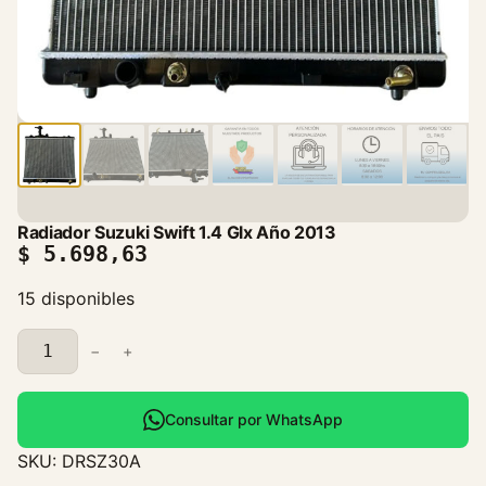
Radiador Suzuki Swift 1.4 Glx Año 2013
$
5.698,63
15 disponibles
R
−
+
a
d
i
Consultar por WhatsApp
a
SKU:
DRSZ30A
d