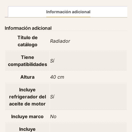
o
r
Información adicional
S
u
Información adicional
z
Título de
u
Radiador
catálogo
k
i
Tiene
S
Sí
compatibilidades
w
i
Altura
40 cm
f
t
Incluye
1
refrigerador del
Sí
.
aceite de motor
4
G
Incluye marco
No
l
Incluye
x