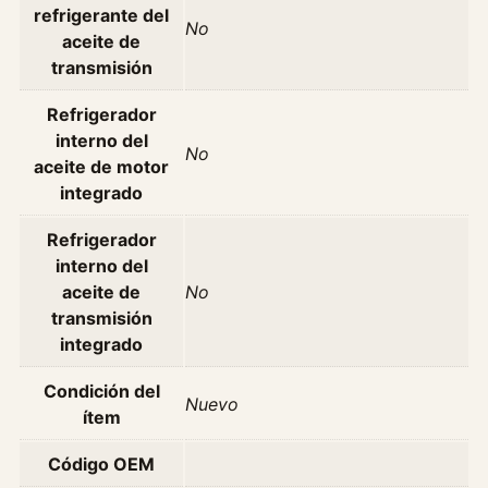
refrigerante del
A
No
aceite de
ñ
transmisión
o
2
Refrigerador
0
interno del
1
No
aceite de motor
3
integrado
c
a
Refrigerador
n
interno del
t
aceite de
No
i
transmisión
d
integrado
a
d
Condición del
Nuevo
ítem
Código OEM