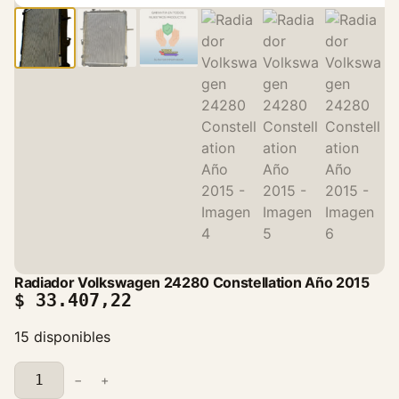
Radiador Volkswagen 24280 Constellation Año 2015
$
33.407,22
15 disponibles
R
−
+
a