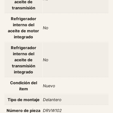
2
aceite de
8
transmisión
0
C
Refrigerador
o
interno del
No
n
aceite de motor
s
integrado
t
Refrigerador
e
interno del
l
aceite de
No
l
transmisión
a
integrado
t
i
Condición del
o
Nuevo
ítem
n
A
Tipo de montaje
Delantero
ñ
o
Número de pieza
DRVW102