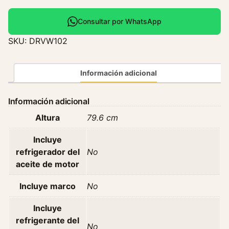
d
i
Consultar por WhatsApp
a
SKU:
DRVW102
d
o
r
Información adicional
V
o
Información adicional
l
Altura
79.6 cm
k
s
Incluye
w
refrigerador del
No
a
aceite de motor
g
e
Incluye marco
No
n
2
Incluye
4
refrigerante del
No