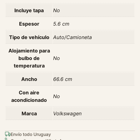
2
Incluye tapa
No
0
1
Espesor
5.6 cm
5
c
Tipo de vehículo
Auto/Camioneta
a
n
Alojamiento para
t
bulbo de
No
i
temperatura
d
a
Ancho
66.6 cm
d
Con aire
No
acondicionado
Marca
Volkswagen
Envío todo Uruguay