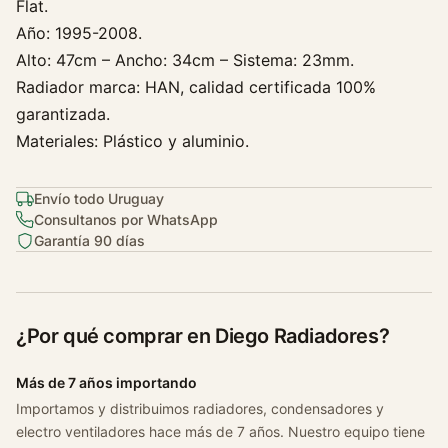
Flat.
a
Año: 1995-2008.
g
e
Alto: 47cm – Ancho: 34cm – Sistema: 23mm.
n
Radiador marca: HAN, calidad certificada 100%
G
garantizada.
o
Materiales: Plástico y aluminio.
l
1
Envío todo Uruguay
.
Consultanos por WhatsApp
6
Garantía 90 días
N
a
f
t
¿Por qué comprar en Diego Radiadores?
a
G
Más de 7 años importando
2
Importamos y distribuimos radiadores, condensadores y
G
electro ventiladores hace más de 7 años. Nuestro equipo tiene
3