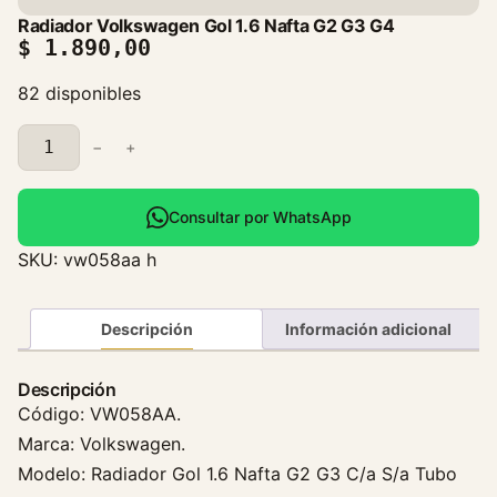
Radiador Volkswagen Gol 1.6 Nafta G2 G3 G4
$
1.890,00
82 disponibles
R
−
+
a
d
i
Consultar por WhatsApp
a
SKU:
vw058aa h
d
o
r
Descripción
Información adicional
V
o
Descripción
l
Código: VW058AA.
k
Marca: Volkswagen.
s
Modelo: Radiador Gol 1.6 Nafta G2 G3 C/a S/a Tubo
w