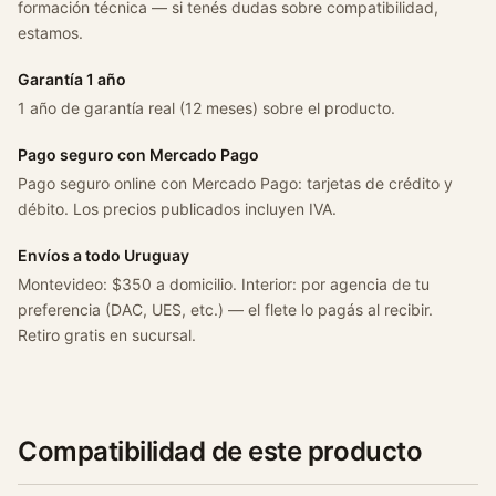
formación técnica — si tenés dudas sobre compatibilidad,
G
estamos.
4
c
Garantía 1 año
a
1 año de garantía real (12 meses) sobre el producto.
n
t
Pago seguro con Mercado Pago
i
Pago seguro online con Mercado Pago: tarjetas de crédito y
d
débito. Los precios publicados incluyen IVA.
a
Envíos a todo Uruguay
d
Montevideo: $350 a domicilio. Interior: por agencia de tu
preferencia (DAC, UES, etc.) — el flete lo pagás al recibir.
Retiro gratis en sucursal.
Compatibilidad de este producto