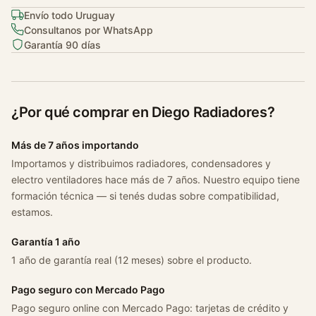
g
Envío todo Uruguay
u
Consultanos por WhatsApp
a
Garantía 90 días
n
2
.
0
¿Por qué comprar en Diego Radiadores?
T
f
Más de 7 años importando
s
Importamos y distribuimos radiadores, condensadores y
i
electro ventiladores hace más de 7 años. Nuestro equipo tiene
2
formación técnica — si tenés dudas sobre compatibilidad,
0
estamos.
0
9
Garantía 1 año
/
1 año de garantía real (12 meses) sobre el producto.
2
Pago seguro con Mercado Pago
0
1
Pago seguro online con Mercado Pago: tarjetas de crédito y