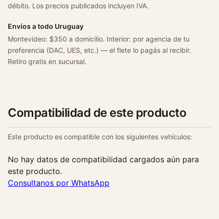
4
débito. Los precios publicados incluyen IVA.
c
Envíos a todo Uruguay
a
Montevideo: $350 a domicilio. Interior: por agencia de tu
n
preferencia (DAC, UES, etc.) — el flete lo pagás al recibir.
t
Retiro gratis en sucursal.
i
d
a
d
Compatibilidad de este producto
Este producto es compatible con los siguientes vehículos:
No hay datos de compatibilidad cargados aún para
este producto.
Consultanos por WhatsApp