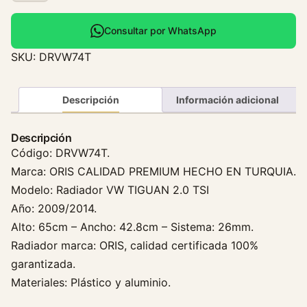
d
i
Consultar por WhatsApp
a
SKU:
DRVW74T
d
o
r
Descripción
Información adicional
V
o
Descripción
l
Código: DRVW74T.
k
Marca: ORIS CALIDAD PREMIUM HECHO EN TURQUIA.
s
Modelo: Radiador VW TIGUAN 2.0 TSI
w
Año: 2009/2014.
a
Alto: 65cm – Ancho: 42.8cm – Sistema: 26mm.
g
e
Radiador marca: ORIS, calidad certificada 100%
n
garantizada.
T
Materiales: Plástico y aluminio.
i