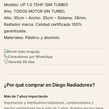
s
Modelo: UP 1.0 75HP (SIN TURBO)
w
Año: TODOS MOTOR SIN TURBO.
a
Alto: 35cm – Ancho: 35cm – Sistema: 26mm.
g
e
Radiador marca: Calidad certificada 100%
n
garantizada.
U
Materiales: Plástico y aluminio.
p
1
Envío todo Uruguay
.
Consultanos por WhatsApp
0
Garantía 90 días
1
2
v
M
¿Por qué comprar en Diego Radiadores?
o
v
Más de 7 años importando
e
Importamos y distribuimos radiadores, condensadores y
7
electro ventiladores hace más de 7 años. Nuestro equipo tiene