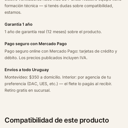
5
formación técnica — si tenés dudas sobre compatibilidad,
c
estamos.
v
M
Garantía 1 año
a
1 año de garantía real (12 meses) sobre el producto.
h
Pago seguro con Mercado Pago
l
e
Pago seguro online con Mercado Pago: tarjetas de crédito y
c
débito. Los precios publicados incluyen IVA.
a
Envíos a todo Uruguay
n
Montevideo: $350 a domicilio. Interior: por agencia de tu
t
preferencia (DAC, UES, etc.) — el flete lo pagás al recibir.
i
Retiro gratis en sucursal.
d
a
d
Compatibilidad de este producto