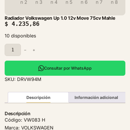
Radiador Volkswagen Up 1.0 12v Move 75cv Mahle
$
4.235,86
10 disponibles
R
−
+
a
d
i
Consultar por WhatsApp
a
SKU:
DRVW94M
d
o
r
Descripción
Información adicional
V
o
Descripción
l
Código: VW083 H
k
Marca: VOLKSWAGEN