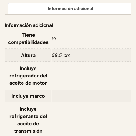
r
Información adicional
V
o
Información adicional
l
Tiene
k
Sí
compatibilidades
s
w
Altura
58.5 cm
a
g
Incluye
e
refrigerador del
n
aceite de motor
U
p
Incluye marco
1
.
Incluye
0
refrigerante del
T
aceite de
s
transmisión