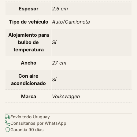
i
Espesor
2.6 cm
n
a
Tipo de vehículo
Auto/Camioneta
l
c
Alojamiento para
a
bulbo de
Sí
n
temperatura
t
Ancho
27 cm
i
d
Con aire
a
Sí
acondicionado
d
Marca
Volkswagen
Envío todo Uruguay
Consultanos por WhatsApp
Garantía 90 días