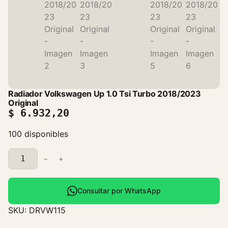
Radiador Volkswagen Up 1.0 Tsi Turbo 2018/2023
Original
$
6.932,20
100 disponibles
R
−
+
a
d
i
Consultar por WhatsApp
a
SKU:
DRVW115
d
o