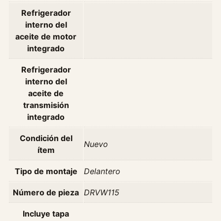
i
Refrigerador
T
interno del
u
aceite de motor
r
integrado
b
o
Refrigerador
2
interno del
0
aceite de
1
transmisión
8
integrado
/
2
Condición del
Nuevo
0
ítem
2
3
Tipo de montaje
Delantero
O
Número de pieza
DRVW115
r
i
Incluye tapa
g