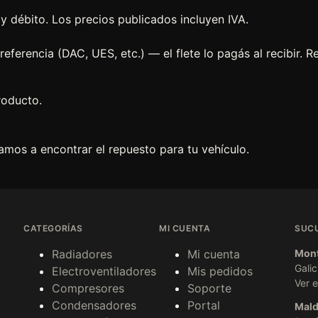
y débito. Los precios publicados incluyen IVA.
eferencia (DAC, UES, etc.) — el flete lo pagás al recibir. Re
roducto.
mos a encontrar el repuesto para tu vehículo.
CATEGORÍAS
MI CUENTA
SUC
Radiadores
Mi cuenta
Mont
Galic
Electroventiladores
Mis pedidos
Ver 
Compresores
Soporte
Condensadores
Portal
Mal