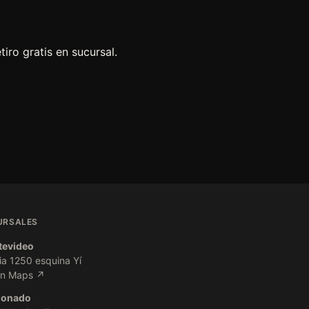
tiro gratis en sucursal.
URSALES
evideo
ia 1250 esquina Yí
en Maps ↗
donado