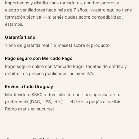
Importamos y distribuimos radiadores, condensadores y
o
electro ventiladores hace más de 7 años. Nuestro equipo tiene
l
formación técnica — si tenés dudas sobre compatibilidad,
e
estamos.
t
C
Garantía 1 año
o
1 año de garantía real (12 meses) sobre el producto.
r
s
Pago seguro con Mercado Pago
a
Pago seguro online con Mercado Pago: tarjetas de crédito y
2
débito. Los precios publicados incluyen IVA.
Y
M
Envíos a todo Uruguay
o
Montevideo: $350 a domicilio. Interior: por agencia de tu
n
preferencia (DAC, UES, etc.) — el flete lo pagás al recibir.
t
Retiro gratis en sucursal.
a
n
a
1