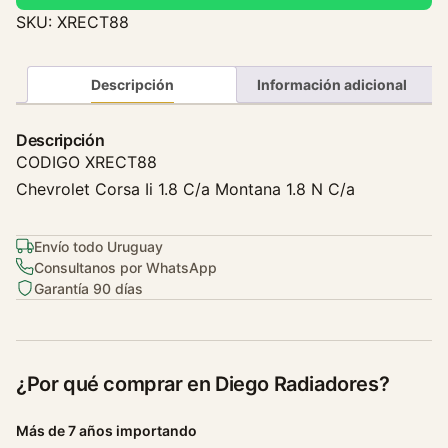
s
SKU:
XRECT88
t
e
n
Descripción
Información adicional
c
i
Descripción
a
CODIGO XRECT88
E
Chevrolet Corsa Ii 1.8 C/a Montana 1.8 N C/a
l
e
c
Envío todo Uruguay
Consultanos por WhatsApp
t
Garantía 90 días
r
o
C
h
¿Por qué comprar en Diego Radiadores?
e
v
Más de 7 años importando
r