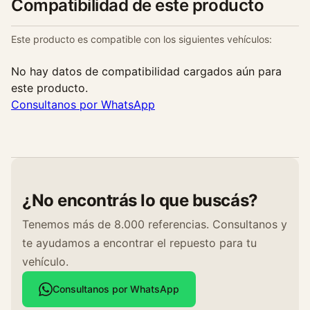
Compatibilidad de este producto
.
8
Este producto es compatible con los siguientes vehículos:
c
a
No hay datos de compatibilidad cargados aún para
n
este producto.
t
Consultanos por WhatsApp
i
d
a
d
¿No encontrás lo que buscás?
Tenemos más de 8.000 referencias. Consultanos y
te ayudamos a encontrar el repuesto para tu
vehículo.
Consultanos por WhatsApp