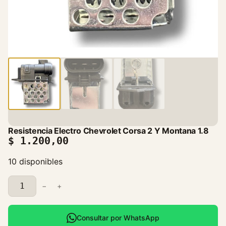
Resistencia Electro Chevrolet Corsa 2 Y Montana 1.8
$
1.200,00
10 disponibles
R
−
+
e
s
i
Consultar por WhatsApp