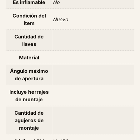
Es inflamable
No
g
e
Condición del
o
Nuevo
ítem
t
2
Cantidad de
0
llaves
0
8
Material
2
Ángulo máximo
0
de apertura
1
2
Incluye herrajes
/
de montaje
2
0
Cantidad de
A
agujeros de
z
montaje
u
l