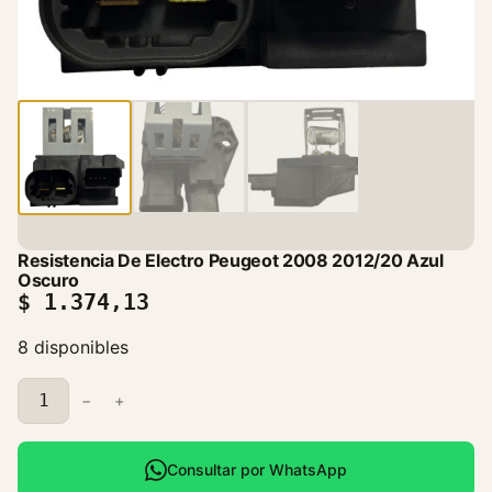
Resistencia De Electro Peugeot 2008 2012/20 Azul
Oscuro
$
1.374,13
8 disponibles
R
−
+
e
s
i
Consultar por WhatsApp