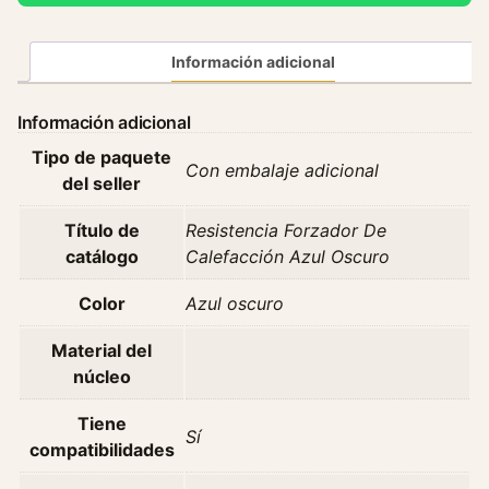
s
t
e
Información adicional
n
c
Información adicional
i
Tipo de paquete
a
Con embalaje adicional
del seller
D
e
Título de
Resistencia Forzador De
E
catálogo
Calefacción Azul Oscuro
l
e
Color
Azul oscuro
c
t
Material del
r
núcleo
o
P
Tiene
Sí
e
compatibilidades
u