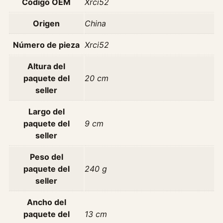
Código OEM
Xrci52
O
s
Origen
China
c
Número de pieza
Xrci52
u
r
Altura del
o
paquete del
20 cm
c
seller
a
n
Largo del
t
paquete del
9 cm
i
seller
d
a
Peso del
d
paquete del
240 g
seller
Ancho del
paquete del
13 cm