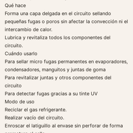
Qué hace
o
n
Forma una capa delgada en el circuito sellando
a
pequeñas fugas o poros sin afectar la convección ni el
d
intercambio de calor.
o
Lubrica y revitaliza todos los componentes del
T
circuito.
r
Cuándo usarlo
a
Para sellar micro fugas permanentes en evaporadores,
t
condensadores, manguitos y juntas de goma
a
u
Para revitalizar juntas y otros componentes del
t
circuito
o
Para detectar fugas gracias a su tinte UV
c
Modo de uso
a
Reciclar el gas refrigerante.
n
Realizar vacío del circuito.
t
Enroscar el latiguillo al envase sin perforar de forma
i