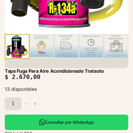
Tapa Fuga Para Aire Acondicionado Tratauto
$
2.670,00
13 disponibles
T
−
+
a
p
a
Consultar por WhatsApp
F