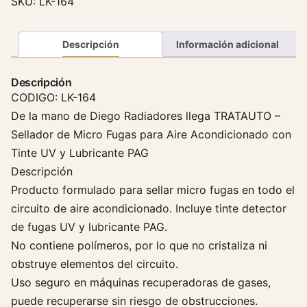
SKU:
LK-164
u
g
a
Descripción
Información adicional
P
a
Descripción
r
CODIGO: LK-164
a
De la mano de Diego Radiadores llega TRATAUTO –
A
Sellador de Micro Fugas para Aire Acondicionado con
i
Tinte UV y Lubricante PAG
r
Descripción
e
A
Producto formulado para sellar micro fugas en todo el
c
circuito de aire acondicionado. Incluye tinte detector
o
de fugas UV y lubricante PAG.
n
No contiene polímeros, por lo que no cristaliza ni
d
obstruye elementos del circuito.
i
Uso seguro en máquinas recuperadoras de gases,
c
puede recuperarse sin riesgo de obstrucciones.
i