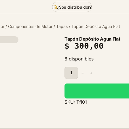
¿Sos distribuidor?
or
/
Componentes de Motor
/
Tapas
/ Tapón Depósito Agua Fiat
Tapón Depósito Agua Fiat
$
300,00
8 disponibles
T
−
+
a
p
ó
n
SKU:
Tfi01
D
e
p
ó