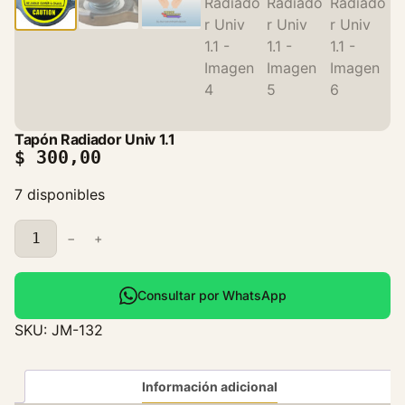
Tapón Radiador Univ 1.1
$
300,00
7 disponibles
T
−
+
a
p
ó
Consultar por WhatsApp
n
SKU:
JM-132
R
a
d
Información adicional
i