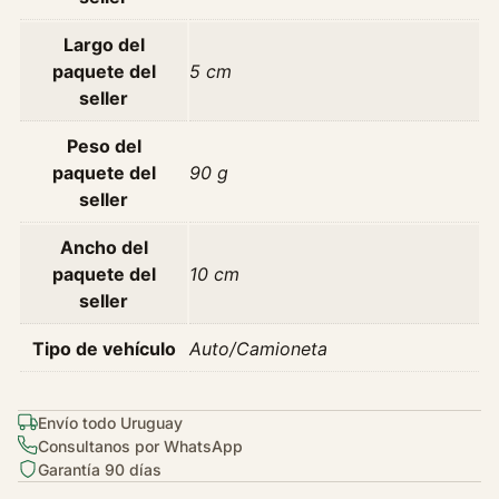
d
Largo del
paquete del
5 cm
seller
Peso del
paquete del
90 g
seller
Ancho del
paquete del
10 cm
seller
Tipo de vehículo
Auto/Camioneta
Envío todo Uruguay
Consultanos por WhatsApp
Garantía 90 días