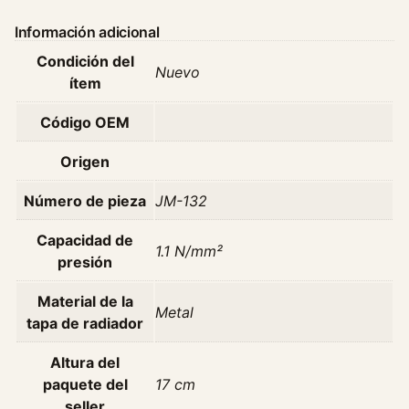
a
Información adicional
d
Condición del
o
Nuevo
ítem
r
U
Código OEM
n
i
Origen
v
1
Número de pieza
JM-132
.
1
Capacidad de
1.1 N/mm²
c
presión
a
Material de la
n
Metal
tapa de radiador
t
i
Altura del
d
paquete del
17 cm
a
seller