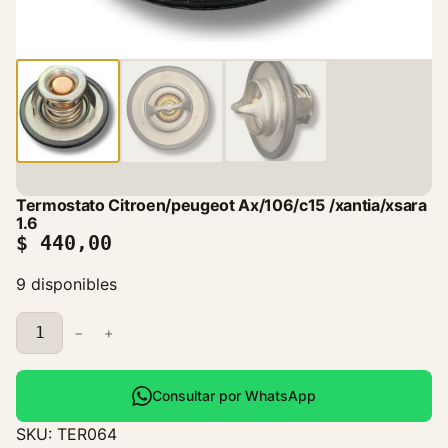
Termostato Citroen/peugeot Ax/106/c15 /xantia/xsara
1.6
$
440,00
9 disponibles
T
−
+
e
r
m
Consultar por WhatsApp
o
SKU:
TER064
s