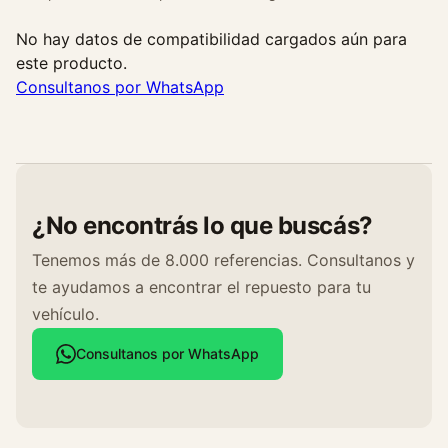
x
s
No hay datos de compatibilidad cargados aún para
a
este producto.
r
Consultanos por WhatsApp
a
1
.
6
c
¿No encontrás lo que buscás?
a
n
Tenemos más de 8.000 referencias. Consultanos y
t
te ayudamos a encontrar el repuesto para tu
i
vehículo.
d
a
Consultanos por WhatsApp
d