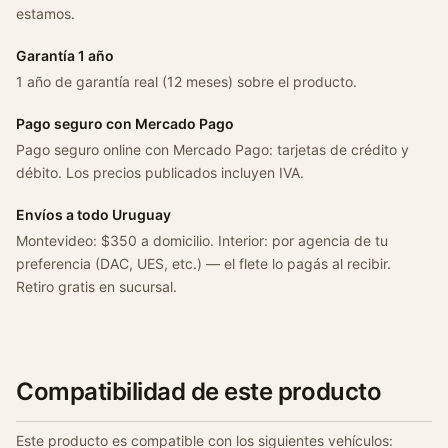
t
estamos.
A
x
Garantía 1 año
/
1 año de garantía real (12 meses) sobre el producto.
1
0
Pago seguro con Mercado Pago
6
Pago seguro online con Mercado Pago: tarjetas de crédito y
/
débito. Los precios publicados incluyen IVA.
c
Envíos a todo Uruguay
1
Montevideo: $350 a domicilio. Interior: por agencia de tu
5
preferencia (DAC, UES, etc.) — el flete lo pagás al recibir.
/
Retiro gratis en sucursal.
x
a
n
t
i
Compatibilidad de este producto
a
/
Este producto es compatible con los siguientes vehículos: