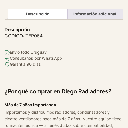
t
a
Descripción
Información adicional
t
o
Descripción
C
CODIGO: TER064
i
t
Envío todo Uruguay
r
Consultanos por WhatsApp
o
Garantía 90 días
e
n
/
p
¿Por qué comprar en Diego Radiadores?
e
u
Más de 7 años importando
g
Importamos y distribuimos radiadores, condensadores y
e
electro ventiladores hace más de 7 años. Nuestro equipo tiene
o
formación técnica — si tenés dudas sobre compatibilidad,