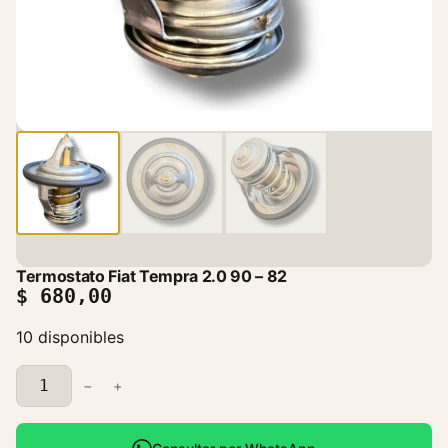
Termostato Fiat Tempra 2.0 90 – 82
$
680,00
10 disponibles
T
−
+
e
r