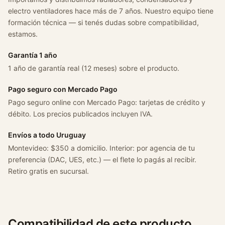
0
electro ventiladores hace más de 7 años. Nuestro equipo tiene
9
formación técnica — si tenés dudas sobre compatibilidad,
0
estamos.
–
8
Garantía 1 año
2
1 año de garantía real (12 meses) sobre el producto.
c
a
Pago seguro con Mercado Pago
n
Pago seguro online con Mercado Pago: tarjetas de crédito y
t
débito. Los precios publicados incluyen IVA.
i
Envíos a todo Uruguay
d
Montevideo: $350 a domicilio. Interior: por agencia de tu
a
preferencia (DAC, UES, etc.) — el flete lo pagás al recibir.
d
Retiro gratis en sucursal.
Compatibilidad de este producto