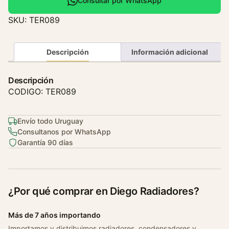
m
Consultar por WhatsApp
o
SKU:
TER089
s
t
a
Descripción
Información adicional
t
o
Descripción
F
CODIGO: TER089
i
a
Envío todo Uruguay
t
Consultanos por WhatsApp
T
Garantía 90 días
e
m
p
r
¿Por qué comprar en Diego Radiadores?
a
2
Más de 7 años importando
.
Importamos y distribuimos radiadores, condensadores y