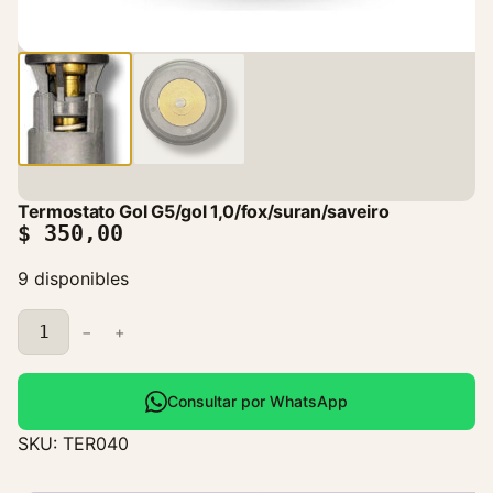
Termostato Gol G5/gol 1,0/fox/suran/saveiro
$
350,00
9 disponibles
T
−
+
e
r
m
Consultar por WhatsApp
o
SKU:
TER040
s
t