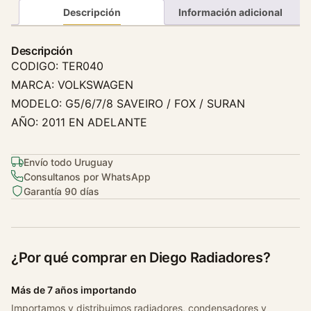
a
Descripción
Información adicional
t
o
Descripción
G
CODIGO: TER040
o
MARCA: VOLKSWAGEN
l
MODELO: G5/6/7/8 SAVEIRO / FOX / SURAN
G
AÑO: 2011 EN ADELANTE
5
/
g
Envío todo Uruguay
o
Consultanos por WhatsApp
l
Garantía 90 días
1
,
0
¿Por qué comprar en Diego Radiadores?
/
f
Más de 7 años importando
o
x
Importamos y distribuimos radiadores, condensadores y