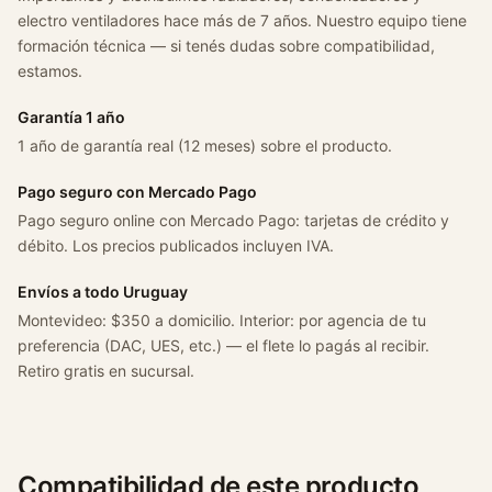
electro ventiladores hace más de 7 años. Nuestro equipo tiene
/
formación técnica — si tenés dudas sobre compatibilidad,
s
estamos.
u
r
Garantía 1 año
a
1 año de garantía real (12 meses) sobre el producto.
n
/
Pago seguro con Mercado Pago
s
Pago seguro online con Mercado Pago: tarjetas de crédito y
a
débito. Los precios publicados incluyen IVA.
v
e
Envíos a todo Uruguay
i
Montevideo: $350 a domicilio. Interior: por agencia de tu
r
preferencia (DAC, UES, etc.) — el flete lo pagás al recibir.
o
Retiro gratis en sucursal.
c
a
n
t
Compatibilidad de este producto