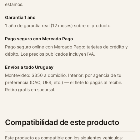
0
estamos.
8
c
Garantía 1 año
a
1 año de garantía real (12 meses) sobre el producto.
n
t
Pago seguro con Mercado Pago
i
Pago seguro online con Mercado Pago: tarjetas de crédito y
d
débito. Los precios publicados incluyen IVA.
a
Envíos a todo Uruguay
d
Montevideo: $350 a domicilio. Interior: por agencia de tu
preferencia (DAC, UES, etc.) — el flete lo pagás al recibir.
Retiro gratis en sucursal.
Compatibilidad de este producto
Este producto es compatible con los siguientes vehículos: