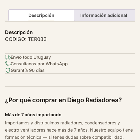
t
a
Descripción
Información adicional
t
o
Descripción
H
CODIGO: TER083
o
n
Envío todo Uruguay
d
Consultanos por WhatsApp
a
Garantía 90 días
F
i
t
1
¿Por qué comprar en Diego Radiadores?
.
4
Más de 7 años importando
0
Importamos y distribuimos radiadores, condensadores y
3
electro ventiladores hace más de 7 años. Nuestro equipo tiene
/
formación técnica — si tenés dudas sobre compatibilidad,