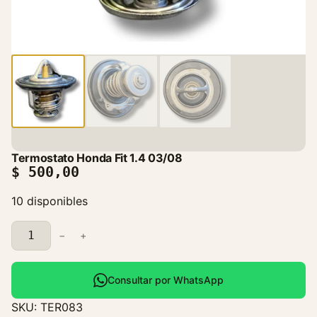
Termostato Honda Fit 1.4 03/08
$
500,00
10 disponibles
T
−
+
e
r
m
Consultar por WhatsApp
o
SKU:
TER083
s