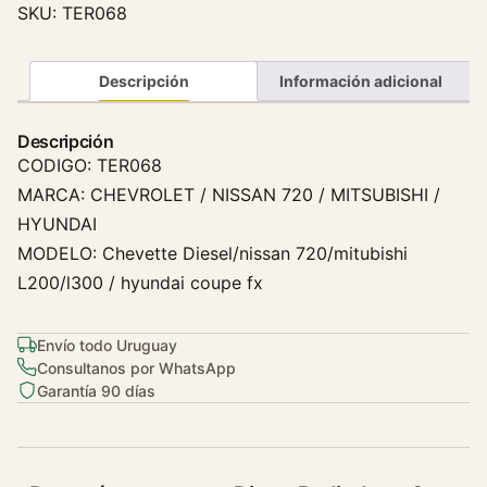
SKU:
TER068
s
t
a
Descripción
Información adicional
t
o
Descripción
H
CODIGO: TER068
y
MARCA: CHEVROLET / NISSAN 720 / MITSUBISHI /
u
HYUNDAI
n
MODELO: Chevette Diesel/nissan 720/mitubishi
d
L200/l300 / hyundai coupe fx
a
i
C
Envío todo Uruguay
o
Consultanos por WhatsApp
u
Garantía 90 días
p
e
F