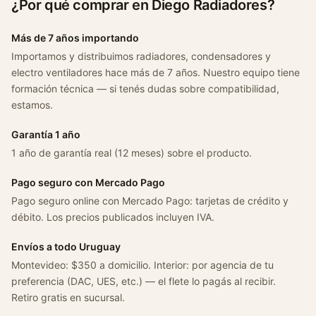
¿Por qué comprar en Diego Radiadores?
x
c
a
Más de 7 años importando
n
Importamos y distribuimos radiadores, condensadores y
t
electro ventiladores hace más de 7 años. Nuestro equipo tiene
i
formación técnica — si tenés dudas sobre compatibilidad,
d
estamos.
a
Garantía 1 año
d
1 año de garantía real (12 meses) sobre el producto.
Pago seguro con Mercado Pago
Pago seguro online con Mercado Pago: tarjetas de crédito y
débito. Los precios publicados incluyen IVA.
Envíos a todo Uruguay
Montevideo: $350 a domicilio. Interior: por agencia de tu
preferencia (DAC, UES, etc.) — el flete lo pagás al recibir.
Retiro gratis en sucursal.