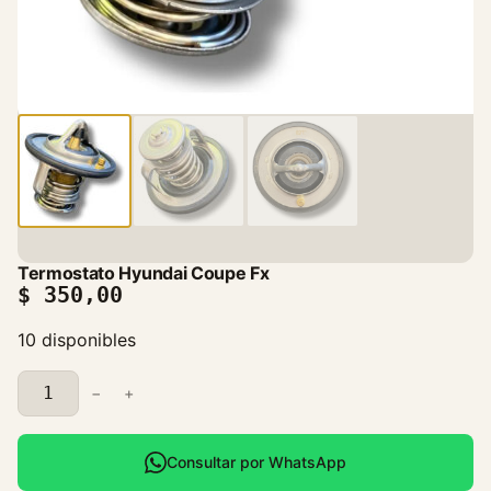
Termostato Hyundai Coupe Fx
$
350,00
10 disponibles
T
−
+
e
r
m
Consultar por WhatsApp
o