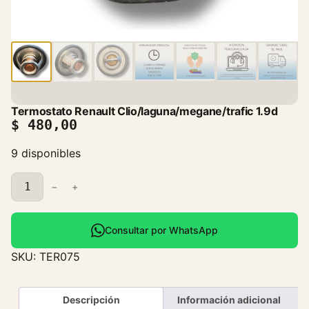
Termostato Renault Clio/laguna/megane/trafic 1.9d
$
480,00
9 disponibles
T
−
+
e
r
m
Consultar por WhatsApp
o
SKU:
TER075
s
t
a
Descripción
Información adicional