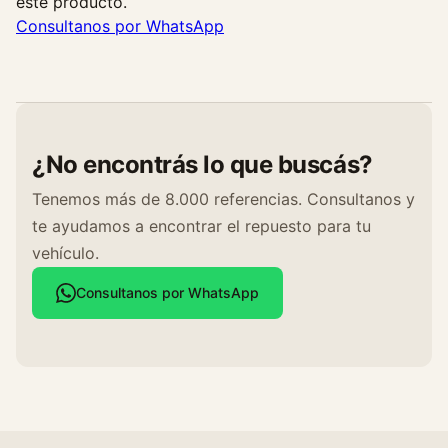
este producto.
c
Consultanos por WhatsApp
a
n
t
i
d
¿No encontrás lo que buscás?
a
d
Tenemos más de 8.000 referencias. Consultanos y
te ayudamos a encontrar el repuesto para tu
vehículo.
Consultanos por WhatsApp