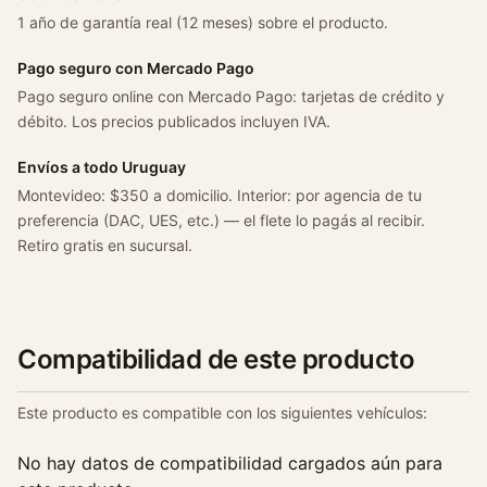
a
1 año de garantía real (12 meses) sobre el producto.
/
m
Pago seguro con Mercado Pago
e
Pago seguro online con Mercado Pago: tarjetas de crédito y
g
débito. Los precios publicados incluyen IVA.
a
Envíos a todo Uruguay
n
Montevideo: $350 a domicilio. Interior: por agencia de tu
e
preferencia (DAC, UES, etc.) — el flete lo pagás al recibir.
/
Retiro gratis en sucursal.
t
r
a
f
i
Compatibilidad de este producto
c
1
Este producto es compatible con los siguientes vehículos:
.
9
No hay datos de compatibilidad cargados aún para
d