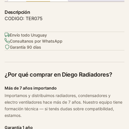
t
o
Descripción
R
CODIGO: TER075
e
n
Envío todo Uruguay
a
Consultanos por WhatsApp
u
Garantía 90 días
l
t
C
l
¿Por qué comprar en Diego Radiadores?
i
o
Más de 7 años importando
/
Importamos y distribuimos radiadores, condensadores y
l
electro ventiladores hace más de 7 años. Nuestro equipo tiene
a
formación técnica — si tenés dudas sobre compatibilidad,
g
estamos.
u
n
Garantía 1 año