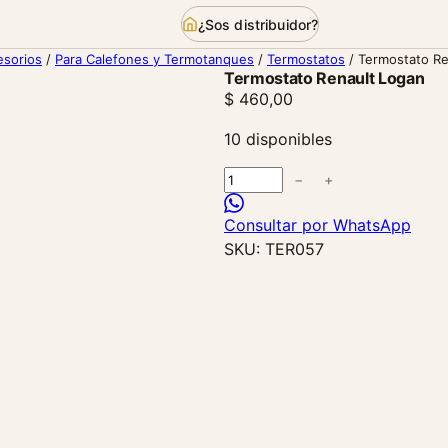
¿Sos distribuidor?
esorios
/
Para Calefones y Termotanques
/
Termostatos
/ Termostato Re
Termostato Renault Logan
$
460,00
10 disponibles
T
−
+
e
Consultar por WhatsApp
r
SKU:
TER057
m
o
s
t
a
t
o
R
e