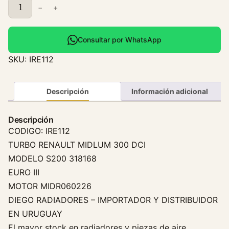
T
−
+
u
r
b
Consultar por WhatsApp
o
SKU:
IRE112
R
e
n
Descripción
Información adicional
a
u
Descripción
l
CODIGO: IRE112
t
TURBO RENAULT MIDLUM 300 DCI
M
MODELO S200 318168
i
EURO III
d
MOTOR MIDR060226
l
u
DIEGO RADIADORES – IMPORTADOR Y DISTRIBUIDOR
m
EN URUGUAY
3
El mayor stock en radiadores y piezas de aire