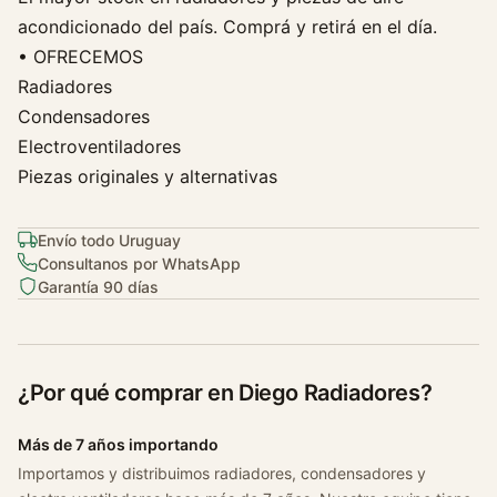
0
acondicionado del país. Comprá y retirá en el día.
0
• OFRECEMOS
D
Radiadores
c
Condensadores
i
Electroventiladores
c
a
Piezas originales y alternativas
n
t
Envío todo Uruguay
i
Consultanos por WhatsApp
d
Garantía 90 días
a
d
¿Por qué comprar en Diego Radiadores?
Más de 7 años importando
Importamos y distribuimos radiadores, condensadores y