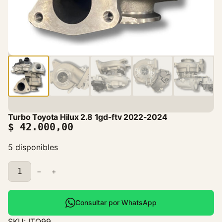
Turbo Toyota Hilux 2.8 1gd-ftv 2022-2024
$
42.000,00
5 disponibles
T
−
+
u
r
b
Consultar por WhatsApp
o
SKU:
ITO99