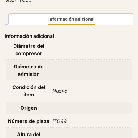
T
o
y
Información adicional
o
t
Información adicional
a
Diámetro del
H
compresor
i
l
Diámetro de
u
admisión
x
2
Condición del
Nuevo
.
ítem
8
1
Origen
g
d
Número de pieza
ITO99
-
Altura del
f