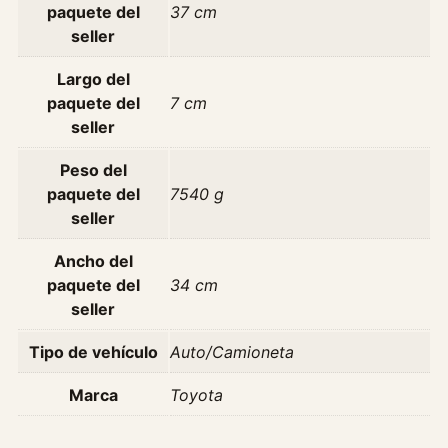
paquete del
37 cm
t
seller
v
2
Largo del
0
paquete del
7 cm
2
seller
2
-
Peso del
2
paquete del
7540 g
0
seller
2
4
Ancho del
c
paquete del
34 cm
a
seller
n
Tipo de vehículo
Auto/Camioneta
t
i
Marca
Toyota
d
a