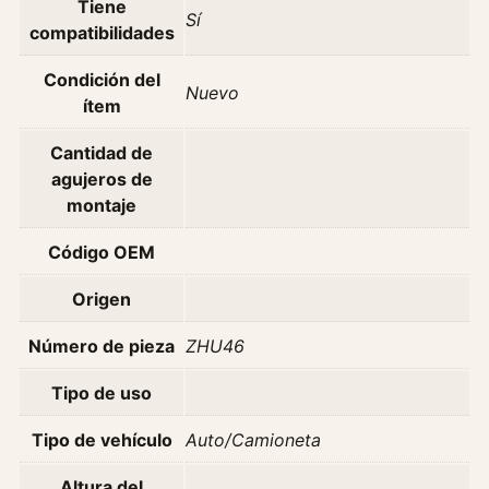
Tiene
5
Sí
compatibilidades
2
.
Condición del
9
Nuevo
ítem
A
ñ
Cantidad de
o
agujeros de
2
montaje
0
0
Código OEM
1
Origen
2
0
Número de pieza
ZHU46
0
7
Tipo de uso
c
a
Tipo de vehículo
Auto/Camioneta
n
t
Altura del