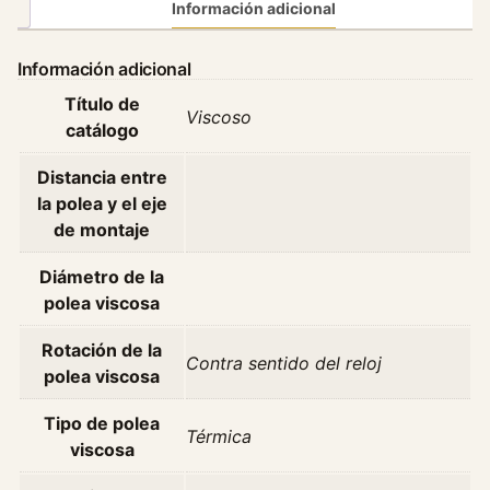
S
Información adicional
s
a
Información adicional
n
Título de
g
Viscoso
catálogo
y
o
Distancia entre
n
la polea y el eje
g
de montaje
T
e
Diámetro de la
r
polea viscosa
r
a
Rotación de la
Contra sentido del reloj
c
polea viscosa
a
n
Tipo de polea
Térmica
2
viscosa
.