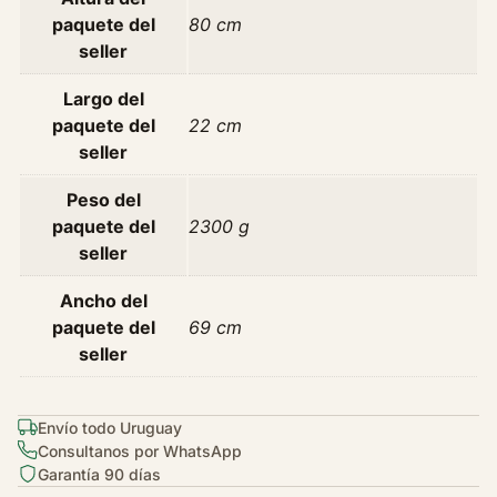
i
paquete del
80 cm
d
seller
a
Largo del
d
paquete del
22 cm
seller
Peso del
paquete del
2300 g
seller
Ancho del
paquete del
69 cm
seller
Envío todo Uruguay
Consultanos por WhatsApp
Garantía 90 días