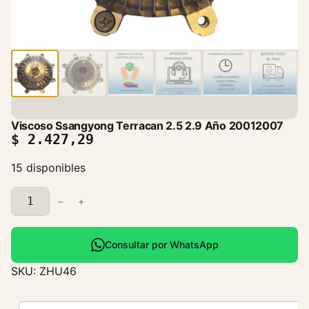
Viscoso Ssangyong Terracan 2.5 2.9 Año 20012007
$
2.427,29
15 disponibles
V
−
+
i
s
c
Consultar por WhatsApp
o
SKU:
ZHU46
s
o