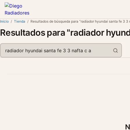
Inicio
/
Tienda
/
Resultados de búsqueda para “radiador hyundai santa fe 3 3 n
Resultados para "radiador hyunda
Buscar
en
el
catálogo
N